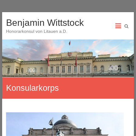
Skip
Benjamin Wittstock
to
content
Honorarkonsul von Litauen a.D.
Konsularkorps