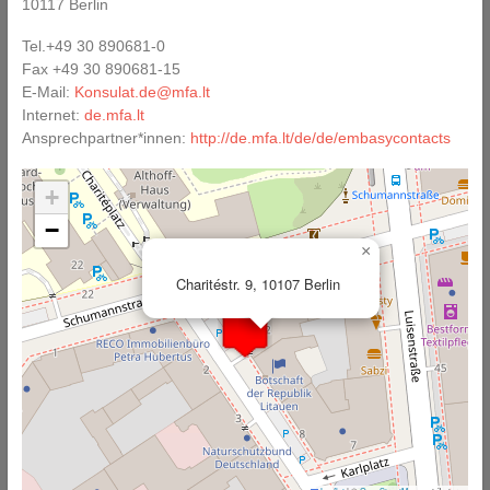
10117 Berlin
Tel.+49 30 890681-0
Fax +49 30 890681-15
E-Mail:
Konsulat.de@mfa.lt
Internet:
de.mfa.lt
Ansprechpartner*innen:
http://de.mfa.lt/de/de/embasycontacts
+
−
×
Charitéstr. 9, 10107 Berlin