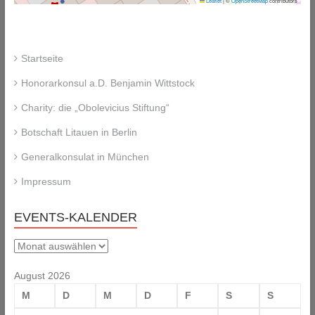
Leaflet
|
©
OpenStreetMap
contributors
Startseite
Honorarkonsul a.D. Benjamin Wittstock
Charity: die „Obolevicius Stiftung“
Botschaft Litauen in Berlin
Generalkonsulat in München
Impressum
EVENTS-KALENDER
Events-
Kalender
August 2026
M
D
M
D
F
S
S