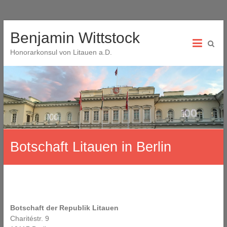
Skip
Benjamin Wittstock
to
content
Honorarkonsul von Litauen a.D.
Botschaft Litauen in Berlin
Botschaft der Republik Litauen
Charitéstr. 9