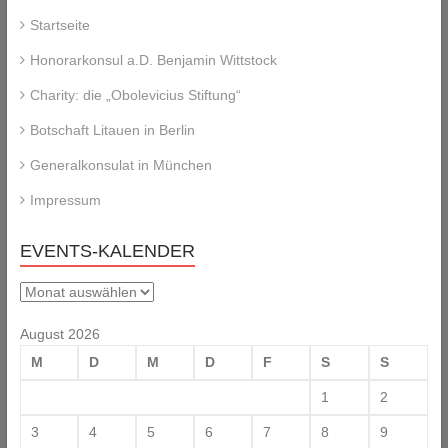
Startseite
Honorarkonsul a.D. Benjamin Wittstock
Charity: die „Obolevicius Stiftung“
Botschaft Litauen in Berlin
Generalkonsulat in München
Impressum
EVENTS-KALENDER
Events-
Kalender
August 2026
M
D
M
D
F
S
S
1
2
3
4
5
6
7
8
9