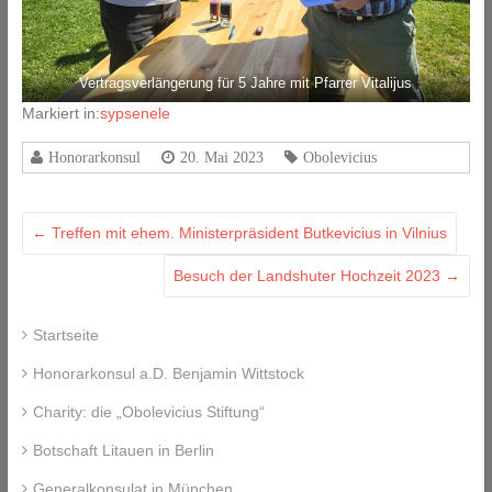
Vertragsverlängerung für 5 Jahre mit Pfarrer Vitalijus
Markiert in:
sypsenele
Honorarkonsul
20. Mai 2023
Obolevicius
←
Treffen mit ehem. Ministerpräsident Butkevicius in Vilnius
Besuch der Landshuter Hochzeit 2023
→
Startseite
Honorarkonsul a.D. Benjamin Wittstock
Charity: die „Obolevicius Stiftung“
Botschaft Litauen in Berlin
Generalkonsulat in München