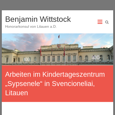
Skip
Benjamin Wittstock
to
content
Honorarkonsul von Litauen a.D.
Arbeiten im Kindertageszentrum
„Sypsenele“ in Svencioneliai,
Litauen