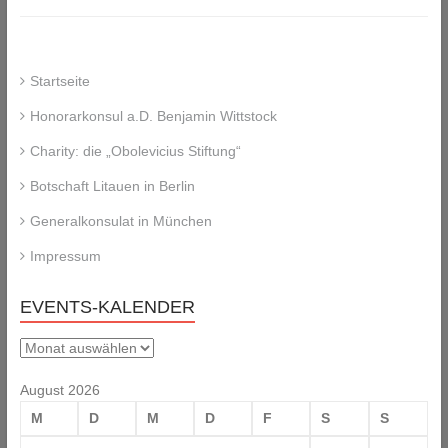
Startseite
Honorarkonsul a.D. Benjamin Wittstock
Charity: die „Obolevicius Stiftung“
Botschaft Litauen in Berlin
Generalkonsulat in München
Impressum
EVENTS-KALENDER
Events-
Kalender
August 2026
M
D
M
D
F
S
S